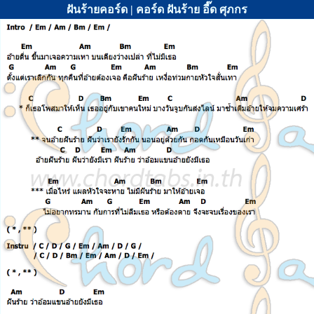
ฝันร้ายคอร์ด | คอร์ด ฝันร้าย อี๊ด ศุภกร