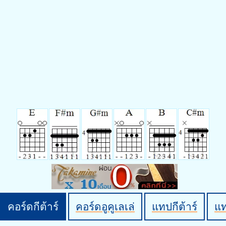
คอร์ดกีต้าร์
คอร์ดอูคูเลเล่
แทปกีต้าร์
แ