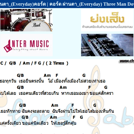
านตา_(Everyday)คอร์ด | คอร์ด ผ่านตา_(Everyday) Three Man D