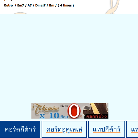
คอร์ดกีต้าร์
คอร์ดอูคูเลเล่
แทปกีต้าร์
แ