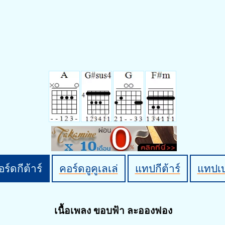
ร์ดกีต้าร์
คอร์ดอูคูเลเล่
แทปกีต้าร์
แทปเ
เนื้อเพลง ขอบฟ้า ละอองฟอง