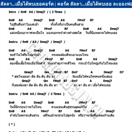
ลัลลา...เมื่อได้พบเธอคอร์ด | คอร์ด ลัลลา...เมื่อได้พบเธอ ละอองฟ