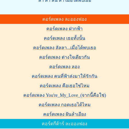
ลา ลา ลัน ลา เมื่อได้พบเธอ
คอร์ดเพลง ละอองฟอง
คอร์ดเพลง ฝากฟ้า
คอร์ดเพลง เธอทั้งนั้น
คอร์ดเพลง ลัลลา...เมื่อได้พบเธอ
คอร์ดเพลง ต่างใจเดียวกัน
คอร์ดเพลง ลอง
คอร์ดเพลง คนที่ฟ้าส่งมาให้รักกัน
คอร์ดเพลง คือเธอใช่ไหม
คอร์ดเพลง You're_My_Love_(จากนี้คือใช่)
คอร์ดเพลง กอดเธอได้ไหม
คอร์ดเพลง ฝันลำเอียง
คอร์ดกีต้าร์ ละอองฟอง