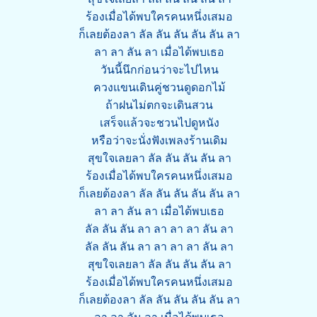
ร้องเมื่อได้พบใครคนหนึ่งเสมอ
ก็เลยต้องลา ลัล ลัน ลัน ลัน ลัน ลา
ลา ลา ลัน ลา เมื่อได้พบเธอ
วันนี้นึกก่อนว่าจะไปไหน
ควงแขนเดินคู่ชวนดูดอกไม้
ถ้าฝนไม่ตกจะเดินสวน
เสร็จแล้วจะชวนไปดูหนัง
หรือว่าจะนั่งฟังเพลงร้านเดิม
สุขใจเลยลา ลัล ลัน ลัน ลัน ลา
ร้องเมื่อได้พบใครคนหนึ่งเสมอ
ก็เลยต้องลา ลัล ลัน ลัน ลัน ลัน ลา
ลา ลา ลัน ลา เมื่อได้พบเธอ
ลัล ลัน ลัน ลา ลา ลา ลา ลัน ลา
ลัล ลัน ลัน ลา ลา ลา ลา ลัน ลา
สุขใจเลยลา ลัล ลัน ลัน ลัน ลา
ร้องเมื่อได้พบใครคนหนึ่งเสมอ
ก็เลยต้องลา ลัล ลัน ลัน ลัน ลัน ลา