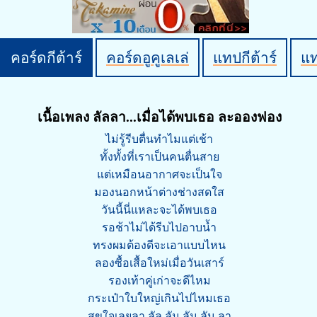
คอร์ดกีต้าร์
คอร์ดอูคูเลเล่
แทปกีต้าร์
แ
เนื้อเพลง ลัลลา...เมื่อได้พบเธอ ละอองฟอง
ไม่รู้รีบตื่นทำไมแต่เช้า
ทั้งทั้งที่เราเป็นคนตื่นสาย
แต่เหมือนอากาศจะเป็นใจ
มองนอกหน้าต่างช่างสดใส
วันนี้นี่แหละจะได้พบเธอ
รอช้าไม่ได้รีบไปอาบน้ำ
ทรงผมต้องดีจะเอาแบบไหน
ลองซื้อเสื้อใหม่เมื่อวันเสาร์
รองเท้าคู่เก่าจะดีไหม
กระเป๋าใบใหญ่เกินไปไหมเธอ
สุขใจเลยลา ลัล ลัน ลัน ลัน ลา