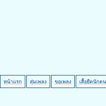
หน้าแรก
สุ่มเพลง
ขอเพลง
เสื้อยืดนักดน