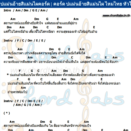
บ่แม่นอ้ายสิแม่นไผคอร์ด | คอร์ด บ่แม่นอ้ายสิแม่นไผ ไหมไทย หัวใ