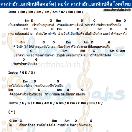
คนน่าฮัก..อกหักบ่คือคอร์ด | คอร์ด คนน่าฮัก..อกหักบ่คือ ไหมไทย 