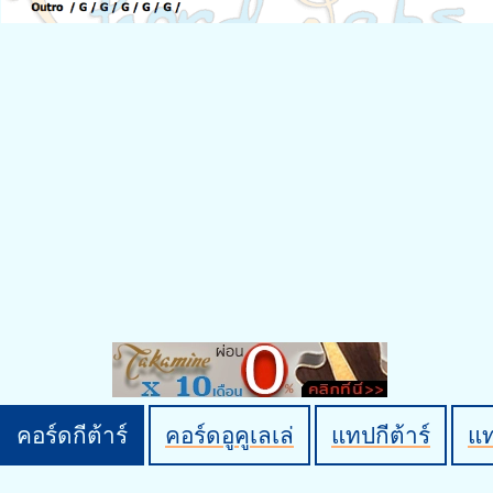
คอร์ดกีต้าร์
คอร์ดอูคูเลเล่
แทปกีต้าร์
แ