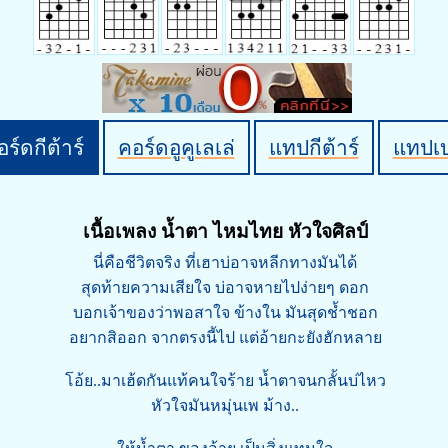
ร์ดกีต้าร์
คอร์ดอูคูเลเล่
แทปกีต้าร์
แทปเ
เนื้อเพลง น้ำตา ไหมไทย หัวใจศิลป์
นี่คือชีวิตจริง ที่เฮาบ่อาจหลีกทางมันได้
สุดท้ายความเสียใจ บ่อาจหายไปง่ายๆ ดอก
บอกเจ้าของว่าพอสาใจ ข้างใน มันสุดช้ำชอก
อยากสิออก จากตรงนี้ไป แต่อ้ายกะยังฮักหลาย
โอ้ย..มาเฮ้ดกันแท้คนใจร้าย น้ำตาจนกลั้นบ่ไหว
หัวใจมันหมุ่นเพ ม้าง..