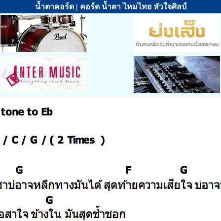
น้ำตาคอร์ด | คอร์ด น้ำตา ไหมไทย หัวใจศิลป์