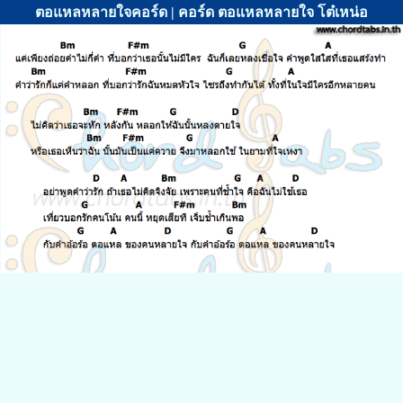
ตอแหลหลายใจคอร์ด | คอร์ด ตอแหลหลายใจ โต๋เหน่อ