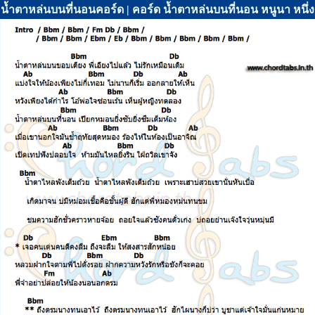
น้ำตาหล่นบนที่นอนคอร์ด | คอร์ด น้ำตาหล่นบนที่นอน หนูนา หนึ่ง