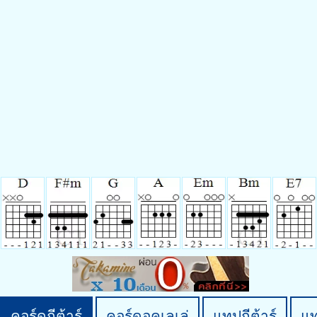
คอร์ดกีต้าร์
คอร์ดอูคูเลเล่
แทปกีต้าร์
แ