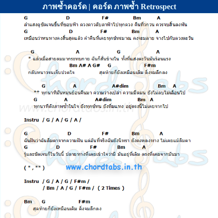
ภาพซ้ำคอร์ด | คอร์ด ภาพซ้ำ Retrospect