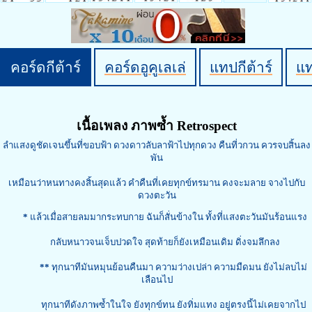
คอร์ดกีต้าร์
คอร์ดอูคูเลเล่
แทปกีต้าร์
แ
เนื้อเพลง ภาพซ้ำ Retrospect
ลำแสงดูชัดเจนขึ้นที่ขอบฟ้า ดวงดาวลับลาฟ้าไปทุกดวง คืนที่วกวน ควรจบสิ้นลง
พัน
เหมือนว่าหนทางคงสิ้นสุดแล้ว คำคืนที่เคยทุกข์ทรมาน คงจะมลาย จางไปกับ
ดวงตะวัน
*
แล้วเมื่อสายลมมากระทบกาย ฉันก็สั่นข้างใน ทั้งที่แสงตะวันมันร้อนแรง
กลับหนาวจนเจ็บปวดใจ สุดท้ายก็ยังเหมือนเดิม ดิ่งจมลึกลง
**
ทุกนาทีมันหมุนย้อนคืนมา ความว่างเปล่า ความมืดมน ยังไม่ลบไม่
เลือนไป
ทุกนาทีดังภาพซ้ำในใจ ยังทุกข์ทน ยังทิ่มแทง อยู่ตรงนี้ไม่เคยจากไป