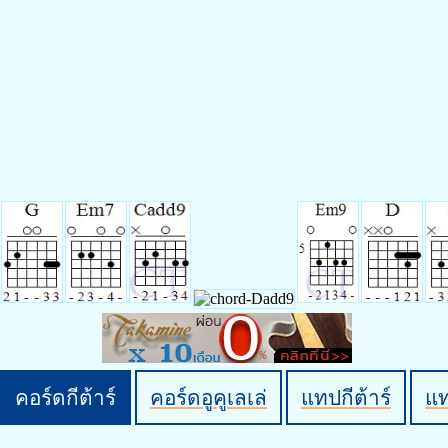
คอร์ดกีต้าร์
คอร์ดอูคูเลเล่
แทปกีต้าร์
แ