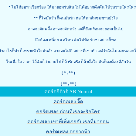
*
ไม่ได้อยากเรียกร้อง ให้มายอมรับฉัน ไม่ได้อยากดึงดัน ให้วุ่นวายใครใคร
**
ก็ใจมันรัก ก็คนมันรัก ต่อให้หกล้มซมซานยังไง
อาจจะผิดพลั้ง อาจจะผิดหวัง แต่ก็ยังพร้อมจะยอมเป็นไป
ถึงต้องเหนื่อย แค่ไหน ฉันไม่ท้อ รักซะอย่างก็พอ
ำอะไรก็ทำ ก็เพราะหัวใจมันสั่ง อาจจะไม่ดี อย่างที่เขาทำ แต่ว่าฉันไม่เคยหลอก
ในเมื่อใจว่ามา ไอ้ฉันก็ว่าตามไป ก็ถ้ารักจริง ก็ถ้าตั้งใจ มันก็คงต้องดีสักวัน
( *
, ** )
( **
, ** )
คอร์ดกีต้าร์ AB Normal
คอร์ดเพลง จี๊ด
คอร์ดเพลง ก่อนที่เธอจะรักใคร
คอร์ดเพลง เขาที่เพิ่งเจอกับเธอที่มาก่อน
คอร์ดเพลง ตกจากฟ้า