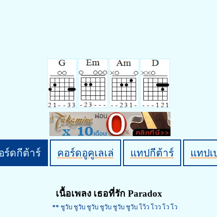
ร์ดกีต้าร์
คอร์ดอูคูเลเล่
แทปกีต้าร์
แทปเ
เนื้อเพลง เธอที่รัก Paradox
**
ชูวับ ชูวับ ชูวับ ชูวับ ชูวับ ชูวับ โว้ว โวว โว โว