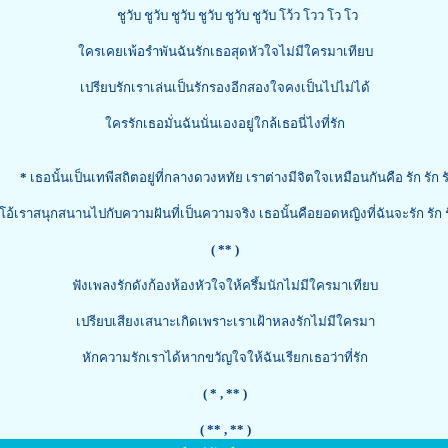
ชูวับ ชูวับ ชูวับ ชูวับ ชูวับ ชูวับ โว้ว โวว โว โว
ใครเคยเพ้อรำพันฉันรักเธอสุดหัวใจไม่มีใครมาเทียบ
เปรียบรักเราเล่นเป็นรักรองอีกสองใจคงเป็นไปไม่ได้
ใครรักเธอมั่นฉันนั่นเองอยู่ใกล้เธอนี่ไงที่รัก
*
เธอนั้นเป็นเทพีสถิตอยู่ที่กลางดวงหทัย เราต่างมีจิตใจเหมือนกันคือ รัก รัก ร
ราสนุกสนานไปกับความฝันที่เป็นความจริง เธอนั้นคือยอดหญิงที่ฉันจะรัก รัก รั
( ** )
ฟังเพลงรักดังก้องห้องหัวใจให้ครึ้มนักไม่มีใครมาเทียบ
เปรียบเสียงเสนาะเกิดเพราะเราเฝ้าหลงรักไม่มีใครมา
หักความรักเราได้หากขวัญใจให้ฉันเรียกเธอว่าที่รัก
( *
, ** )
( **
, ** )