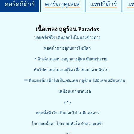
คอร์ดกีต้าร์
คอร์ดอูคูเลเล่
แทปกีต้าร์
แ
เนื้อเพลง ฤดูร้อน Paradox
บ่อยครั้งที่ใจ เดินออกไปไม่มองข้างทาง
หยดน้ำตา อยู่กับการไม่มีค่า
*
ฉันเดินหลงทางอยู่กลางผู้คน สับสนวุ่นวาย
หันไปหาเธอไม่เจอผู้ใด เมื่อเธอมาจากฉันไป
** ยืนมองท้องฟ้าไม่เป็นเช่นเคย ฤดูร้อน ไม่มีเธอเหมือนก่อน
เหมือนเก่า ขาดเธอ
( * )
หยุดทั้งหัวใจ เดินออกไป ไม่มีแสงดาว
โอบกอดน้ำตา โอบกอดหัวใจ กับความเศร้า