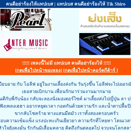
คนดีอย่าร้องไห้แทปเบส | แทปเบส คนดีอย่าร้องไห้ Tik Shiro
!!!!! เพลงนี้ไม่มี แทปเบส คนดีอย่าร้องไห้ !!!!!
[
กดเพื่อไปหน้าขอเพลง
] [
กดเพื่อไปหน้าคอร์ดกีต้าร์
]
ป๊อบอาย กับ โอลีฟ อยู่ในงานเลี้ยงส่งกัน วันรุ่งขึ้น โอลีฟจะไปเยอรม
เธอสวยเบิกบาน เพื่อนรักมาร่วมงานมากมาย
ดีกับพี่กับน้อง กลับจะลองนั่งมอเตอร์ไซค์ มาเลี้ยงส่งไปญี่ปุ่น ลา ป
ฟังเพลงเฮฮา อยากหยุดเวลา กอดกันด้วยความรัก และน้ำตาปลื้มปิต
ขากลับโชคร้าย ทางแสนมืดมัว เราทั้งสองครอบครัว
บความเข้มแข็ง แรงปะทะเกินเยียวยา ความรักที่โหยหา โดนเวล
หัวใจยังคงมั่น รักกันมิเสื่อมคลาย คิดถึงกันตลอดไป จวบจนโลกสล