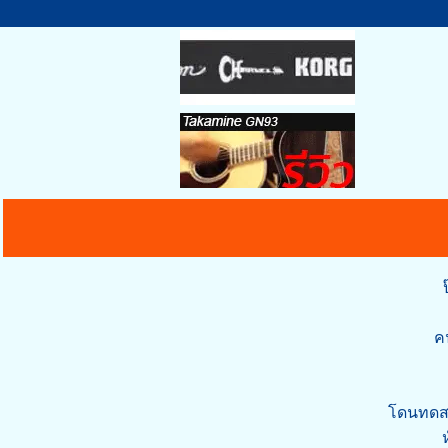
คน
โดนทดสอ