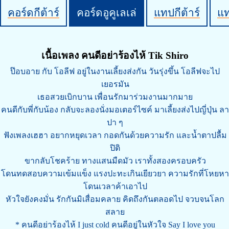
คอร์ดกีต้าร์
คอร์ดอูคูเลเล่
แทปกีต้าร์
แ
เนื้อเพลง คนดีอย่าร้องไห้ Tik Shiro
ป๊อบอาย กับ โอลีฟ อยู่ในงานเลี้ยงส่งกัน วันรุ่งขึ้น โอลีฟจะไป
เยอรมัน
เธอสวยเบิกบาน เพื่อนรักมาร่วมงานมากมาย
คนดีกับพี่กับน้อง กลับจะลองนั่งมอเตอร์ไซค์ มาเลี้ยงส่งไปญี่ปุ่น ลา
ปา ๆ
ฟังเพลงเฮฮา อยากหยุดเวลา กอดกันด้วยความรัก และน้ำตาปลื้ม
ปิติ
ขากลับโชคร้าย ทางแสนมืดมัว เราทั้งสองครอบครัว
โดนทดสอบความเข้มแข็ง แรงปะทะเกินเยียวยา ความรักที่โหยหา
โดนเวลาค้าเอาไป
หัวใจยังคงมั่น รักกันมิเสื่อมคลาย คิดถึงกันตลอดไป จวบจนโลก
สลาย
* คนดีอย่าร้องไห้ I just cold คนดีอยู่ในหัวใจ Say I love you