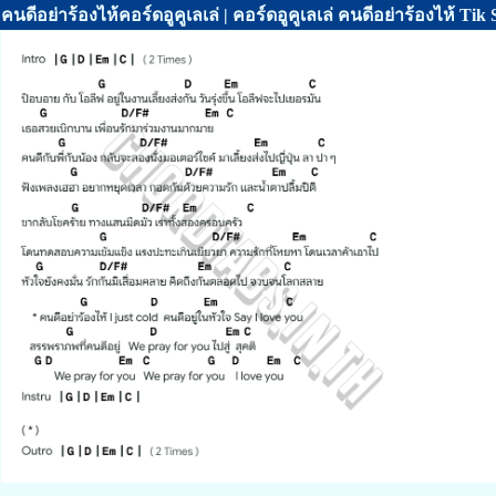
คนดีอย่าร้องไห้คอร์ดอูคูเลเล่ | คอร์ดอูคูเลเล่ คนดีอย่าร้องไห้ Tik 