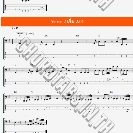
Verse 2 เริ่ม 2.01