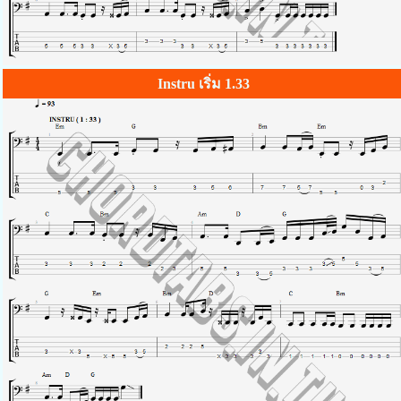
Instru เริ่ม 1.33