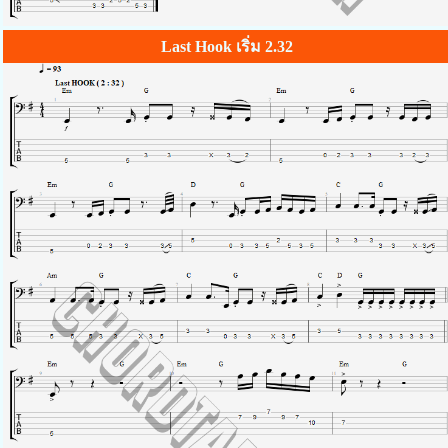
Last Hook เริ่ม 2.32