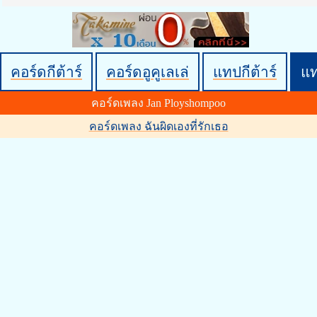
คอร์ดกีต้าร์
คอร์ดอูคูเลเล่
แทปกีต้าร์
แ
คอร์ดเพลง Jan Ployshompoo
คอร์ดเพลง ฉันผิดเองที่รักเธอ