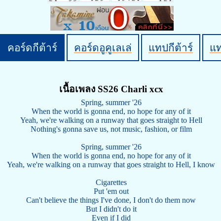
คอร์ดกีต้าร์
คอร์ดอูคูเลเล่
แทปกีต้าร์
แ
เนื้อเพลง SS26 Charli xcx
Spring, summer '26
When the world is gonna end, no hope for any of it
Yeah, we're walking on a runway that goes straight to Hell
Nothing's gonna save us, not music, fashion, or film
Spring, summer '26
When the world is gonna end, no hope for any of it
Yeah, we're walking on a runway that goes straight to Hell, I know
Cigarettes
Put 'em out
Can't believe the things I've done, I don't do them now
But I didn't do it
Even if I did