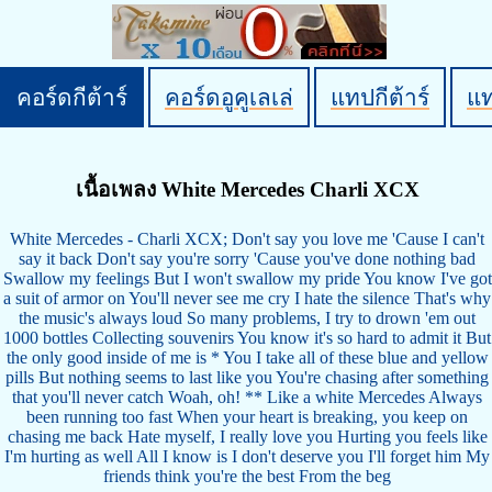
คอร์ดกีต้าร์
คอร์ดอูคูเลเล่
แทปกีต้าร์
แ
เนื้อเพลง White Mercedes Charli XCX
White Mercedes - Charli XCX; Don't say you love me 'Cause I can't
say it back Don't say you're sorry 'Cause you've done nothing bad
Swallow my feelings But I won't swallow my pride You know I've got
a suit of armor on You'll never see me cry I hate the silence That's why
the music's always loud So many problems, I try to drown 'em out
1000 bottles Collecting souvenirs You know it's so hard to admit it But
the only good inside of me is * You I take all of these blue and yellow
pills But nothing seems to last like you You're chasing after something
that you'll never catch Woah, oh! ** Like a white Mercedes Always
been running too fast When your heart is breaking, you keep on
chasing me back Hate myself, I really love you Hurting you feels like
I'm hurting as well All I know is I don't deserve you I'll forget him My
friends think you're the best From the beg