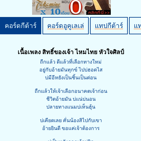
คอร์ดกีต้าร์
คอร์ดอูคูเลเล่
แทปกีต้าร์
แ
เนื้อเพลง สิทธิ์ของเจ้า ไหมไทย หัวใจศิลป์
ถืกแล้ว ดีแล้วที่เลือกทางใหม่
อยู่กับอ้ายมันทุกข์ ไปบ่ฮอดไส
บ่มีอีหยังเป็นชิ้นเป็นต่อน
ถืกแล้วให้เจ้าเลือกอนาคตเจ้าก่อน
ชีวิตอ้ายมัน บ่แน่บ่นอน
ปลายทางแนมบ่เห็นฮุ้น
บ่เคียดเลย คั่นน้องสิไปกับเขา
อ้ายยินดี ขอแค่เจ้าต้องการ