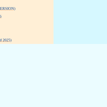
 VERSION)
6
 2025)