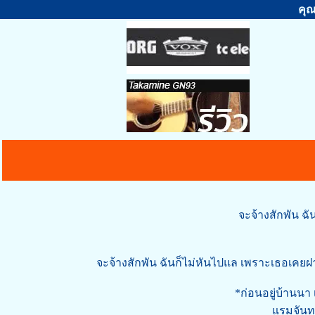
คุณ
จะจ้างสักพัน ฉั
จะจ้างสักพัน ฉันก็ไม่หันไปแล เพราะเธอเคยฝ
*ก่อนอยู่บ้านนา
แรมจันทร