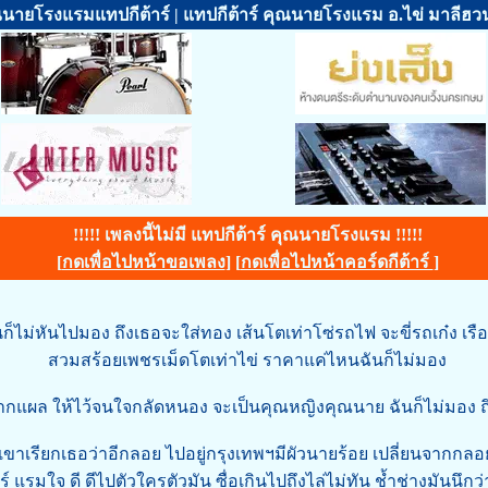
นายโรงแรมแทปกีต้าร์ | แทปกีต้าร์ คุณนายโรงแรม อ.ไข่ มาลีฮว
!!!!! เพลงนี้ไม่มี แทปกีต้าร์ คุณนายโรงแรม !!!!!
[
กดเพื่อไปหน้าขอเพลง
] [
กดเพื่อไปหน้าคอร์ดกีต้าร์
]
นก็ไม่หันไปมอง ถึงเธอจะใส่ทอง เส้นโตเท่าโซ่รถไฟ จะขี่รถเก๋ง เรื
สวมสร้อยเพชรเม็ดโตเท่าไข่ ราคาแค่ไหนฉันก็ไม่มอง
ากแผล ให้ไว้จนใจกลัดหนอง จะเป็นคุณหญิงคุณนาย ฉันก็ไม่มอง ถึงอ
 เขาเรียกเธอว่าอีกลอย ไปอยู่กรุงเทพฯมีผัวนายร้อย เปลี่ยนจากกล
์ แรมใจ ดี ดีไปตัวใครตัวมัน ซื่อเกินไปถึงไล่ไม่ทัน ช้ำช่างมันนึกว