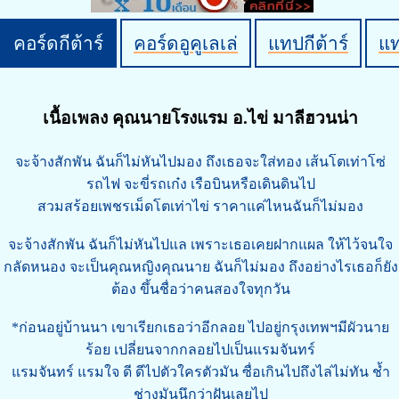
คอร์ดกีต้าร์
คอร์ดอูคูเลเล่
แทปกีต้าร์
แ
เนื้อเพลง คุณนายโรงแรม อ.ไข่ มาลีฮวนน่า
จะจ้างสักพัน ฉันก็ไม่หันไปมอง ถึงเธอจะใส่ทอง เส้นโตเท่าโซ่
รถไฟ จะขี่รถเก๋ง เรือบินหรือเดินดินไป
สวมสร้อยเพชรเม็ดโตเท่าไข่ ราคาแค่ไหนฉันก็ไม่มอง
จะจ้างสักพัน ฉันก็ไม่หันไปแล เพราะเธอเคยฝากแผล ให้ไว้จนใจ
กลัดหนอง จะเป็นคุณหญิงคุณนาย ฉันก็ไม่มอง ถึงอย่างไรเธอก็ยัง
ต้อง ขึ้นชื่อว่าคนสองใจทุกวัน
*ก่อนอยู่บ้านนา เขาเรียกเธอว่าอีกลอย ไปอยู่กรุงเทพฯมีผัวนาย
ร้อย เปลี่ยนจากกลอยไปเป็นแรมจันทร์
แรมจันทร์ แรมใจ ดี ดีไปตัวใครตัวมัน ซื่อเกินไปถึงไล่ไม่ทัน ช้ำ
ช่างมันนึกว่าฝันเลยไป