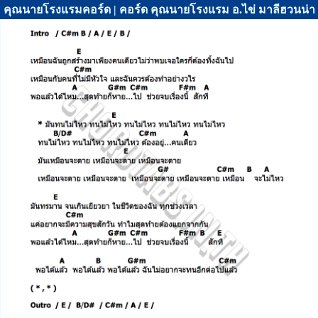
คุณนายโรงแรมคอร์ด | คอร์ด คุณนายโรงแรม อ.ไข่ มาลีฮวนน่า