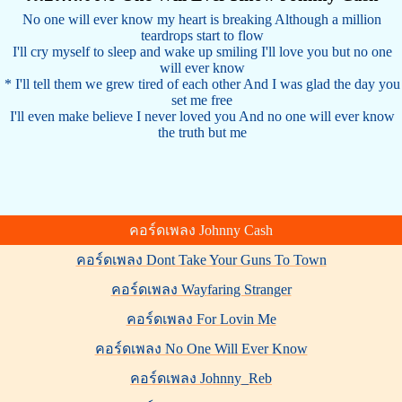
No one will ever know my heart is breaking Although a million
teardrops start to flow
I'll cry myself to sleep and wake up smiling I'll love you but no one
will ever know
* I'll tell them we grew tired of each other And I was glad the day you
set me free
I'll even make believe I never loved you And no one will ever know
the truth but me
คอร์ดเพลง Johnny Cash
คอร์ดเพลง Dont Take Your Guns To Town
คอร์ดเพลง Wayfaring Stranger
คอร์ดเพลง For Lovin Me
คอร์ดเพลง No One Will Ever Know
คอร์ดเพลง Johnny_Reb