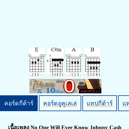
คอร์ดกีต้าร์
คอร์ดอูคูเลเล่
แทปกีต้าร์
แ
เนื้อเพลง No One Will Ever Know Johnny Cash