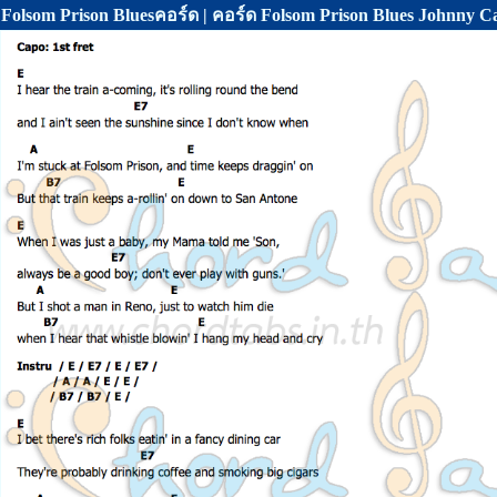
Folsom Prison Bluesคอร์ด | คอร์ด Folsom Prison Blues Johnny C