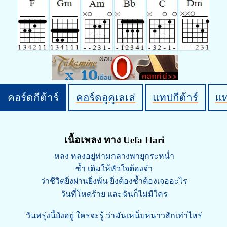
คอร์ดกีต้าร์
คอร์ดอูคูเลเล่
แทปกีต้าร์
แ
เนื้อเพลง ทาง Uefa Hari
หลง หลงอยู่ท่ามกลางพายุกระหน่ำ
ซ้ำ เติมให้หัวใจต้องจำ
ว่าชีวิตยิ่งผ่านยิ่งพ้น ยิ่งต้องช้ำต้องเจออะไร
วันที่โหดร้าย และฉันก็ไม่มีใคร
วันพรุ่งนี้ยังอยู่ ใครจะรู้ ว่ามันเหน็บหนาวสักเท่าไหร่