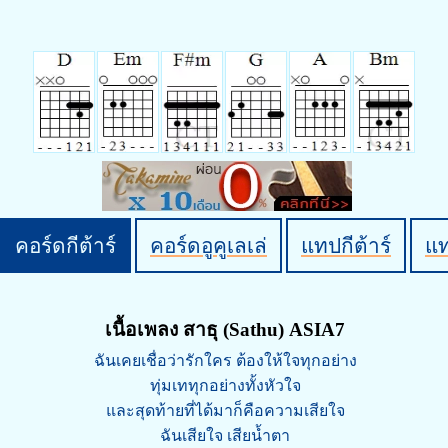
คอร์ดกีต้าร์
คอร์ดอูคูเลเล่
แทปกีต้าร์
แ
เนื้อเพลง สาธุ (Sathu) ASIA7
ฉันเคยเชื่อว่ารักใคร ต้องให้ใจทุกอย่าง
ทุ่มเททุกอย่างทั้งหัวใจ
และสุดท้ายที่ได้มาก็คือความเสียใจ
ฉันเสียใจ เสียน้ำตา