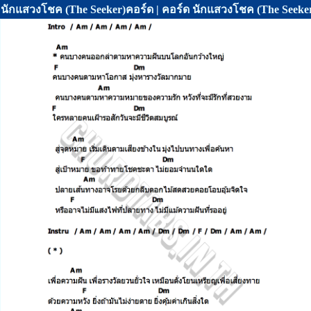
นักแสวงโชค (The Seeker)คอร์ด | คอร์ด นักแสวงโชค (The Seeke