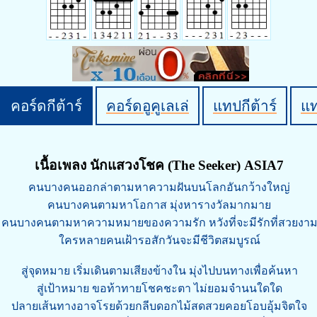
คอร์ดกีต้าร์
คอร์ดอูคูเลเล่
แทปกีต้าร์
แ
เนื้อเพลง นักแสวงโชค (The Seeker) ASIA7
คนบางคนออกล่าตามหาความฝันบนโลกอันกว้างใหญ่
คนบางคนตามหาโอกาส มุ่งหารางวัลมากมาย
คนบางคนตามหาความหมายของความรัก หวังที่จะมีรักที่สวยงา
ใครหลายคนเฝ้ารอสักวันจะมีชีวิตสมบูรณ์
สู่จุดหมาย เริ่มเดินตามเสียงข้างใน มุ่งไปบนทางเพื่อค้นหา
สู่เป้าหมาย ขอท้าทายโชคชะตา ไม่ยอมจำนนใดใด
ปลายเส้นทางอาจโรยด้วยกลีบดอกไม้สดสวยคอยโอบอุ้มจิตใจ