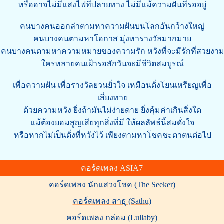
หรืออาจไม่มีแสงไฟที่ปลายทาง ไม่มีแม้ความฝันที่รออยู่
คนบางคนออกล่าตามหาความฝันบนโลกอันกว้างใหญ่
คนบางคนตามหาโอกาส มุ่งหารางวัลมากมาย
คนบางคนตามหาความหมายของความรัก หวังที่จะมีรักที่สวยงา
ใครหลายคนเฝ้ารอสักวันจะมีชีวิตสมบูรณ์
เพื่อความฝัน เพื่อรางวัลยวนยั่วใจ เหมือนดั่งโยนเหรียญเพื่อ
เสี่ยงทาย
ด้วยความหวัง ยิ่งถ้ามันไม่ง่ายดาย ยิ่งคุ้มค่าเกินสิ่งใด
แม้ต้องยอมสูญเสียทุกสิ่งที่มี ให้ผลลัพธ์นี้สมดั่งใจ
หรือหากไม่เป็นดั่งที่หวังไว้ เพียงตามหาโชคชะตาตนต่อไป
คอร์ดเพลง ASIA7
คอร์ดเพลง นักแสวงโชค (The Seeker)
คอร์ดเพลง สาธุ (Sathu)
คอร์ดเพลง กล่อม (Lullaby)