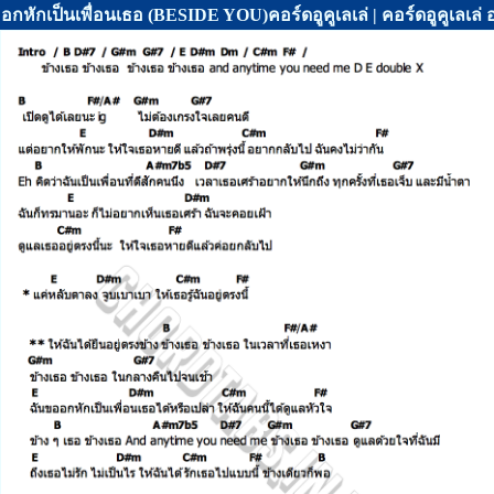
อกหักเป็นเพื่อนเธอ (BESIDE YOU)คอร์ดอูคูเลเล่ | คอร์ดอูคูเลเ