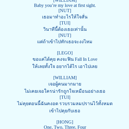
[WILLIAM]
Baby you’re my love at first sight.
[NUT]
เธอมาทำอะไรให้ใจสั่น
[TUI]
วินาทีนี้ต้องเธอเท่านั้น
[NUT]
แต่ถ้าเข้าไปทักเธอจะงงไหม
[LEGO]
ขอแค่ได้คุย คงจะฟิน Fall In Love
ให้เลยทั้งใจ อยากได้ไร เอาไปเลย
[WILLIAM]
เจอผู้คนมากมาย
ไม่เคยเจอใครน่ารักถูกใจเหมือนอย่างเธอ
[TUI]
ไม่คุยตอนนี้ฉันคงอด รวบรวมลมปรานไว้ทั้งหมด
เข้าไปคุยกับเธอ
[HONG]
One, Two, Three, Four