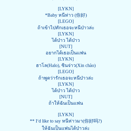
[LYKN]
*Baby หนีห่าว (你好)
[LEGO]
ถ้าเข้าไปทักเธอจะหนีป่าวล่ะ
[LYKN]
ได้ป่าว ได้ป่าว
[NUT]
อยากได้เธอเป็นแฟน
[LYKN]
ฮาโล(Halo), ซินจ่าว(Xin chào)
[LEGO]
ถ้าพูดว่ารักเธอจะหนีป่าวล่ะ
[LYKN]
ได้ป่าว ได้ป่าว
[NUT]
ถ้าให้ฉันเป็นแฟน
[LYKN]
** I‘d like to say หนีห่าวมา(你好吗?)
ให้ฉันเป็นแฟนได้ป่าวล่ะ