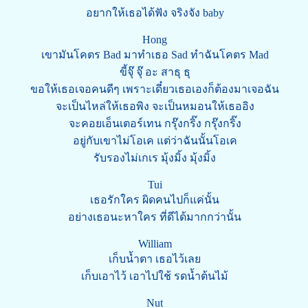
อยากให้เธอได้ฟัง จริงจัง baby
Hong
เขามันโคตร Bad มาทำเธอ Sad ทำฉันโคตร Mad
ขี้จุ๊ จุ๊ อะ สาธุ ธุ
ขอให้เธอเจอคนดีๆ เพราะเดี๋ยวเธอเองก็ต้องมาเจอฉัน
จะเป็นไหล่ให้เธอพิง จะเป็นหมอนให้เธออิง
จะคอยเอ็นเตอร์เทน กรุ๊งกริ๊ง กรุ๊งกริ๊ง
อยู่กับเขาไม่โอเค แต่ว่าฉันนั้นโอเค
รับรองไม่เกเร มุ้งมิ้ง มุ้งมิ้ง
Tui
เธอรักใคร ผิดคนไปก็แค่นั้น
อย่างเธอนะหาใคร ที่ดีได้มากกว่านั้น
William
เก็บน้ำตา เธอไว้เลย
เก็บเอาไว้ เอาไปใช้ รดน้ำต้นไม้
Nut