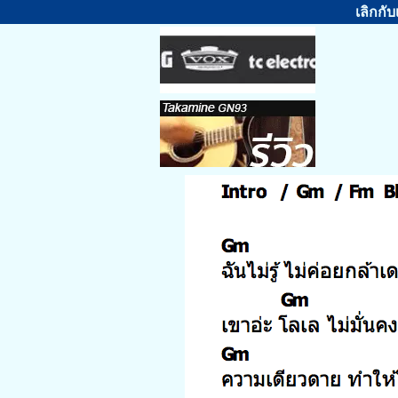
เลิกกั