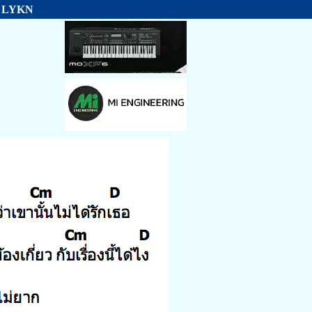
อน LYKN