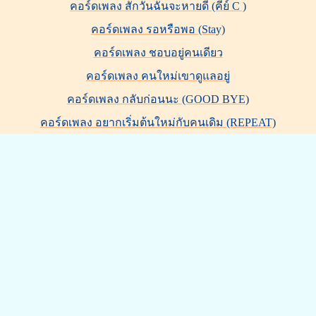
คอร์ดเพลง สักวันฉันจะหายดี (คีย์ C )
คอร์ดเพลง รอหรือพอ (Stay)
คอร์ดเพลง ชอบอยู่คนเดียว
คอร์ดเพลง คนใหม่เขาดูแลอยู่
คอร์ดเพลง กลับก่อนนะ (GOOD BYE)
คอร์ดเพลง อยากเริ่มต้นใหม่กับคนเดิม (REPEAT)