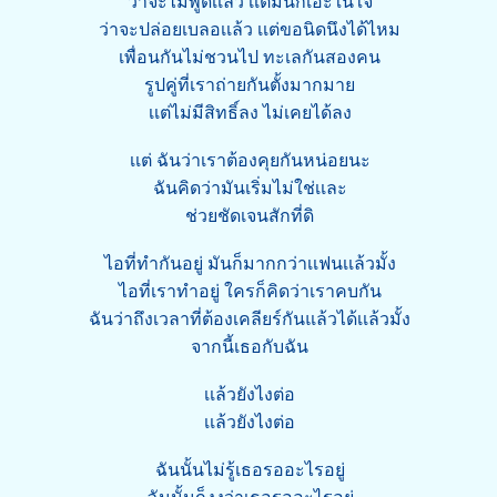
ว่าจะไม่พูดเเล้ว เเต่มันก็เอ๊ะในใจ
ว่าจะปล่อยเบลอเเล้ว เเต่ขอนิดนึงได้ไหม
เพื่อนกันไม่ชวนไป ทะเลกันสองคน
รูปคู่ที่เราถ่ายกันตั้งมากมาย
เเต่ไม่มีสิทธิ์ลง ไม่เคยได้ลง
เเต่ ฉันว่าเราต้องคุยกันหน่อยนะ
ฉันคิดว่ามันเริ่มไม่ใช่เเละ
ช่วยชัดเจนสักที่ดิ
ไอที่ทำกันอยู่ มันก็มากกว่าเเฟนเเล้วมั้ง
ไอที่เราทำอยู่ ใครก็คิดว่าเราคบกัน
ฉันว่าถึงเวลาที่ต้องเคลียร์กันแล้วได้เเล้วมั้ง
จากนี้เธอกับฉัน
เเล้วยังไงต่อ
เเล้วยังไงต่อ
ฉันนั้นไม่รู้เธอรออะไรอยู่