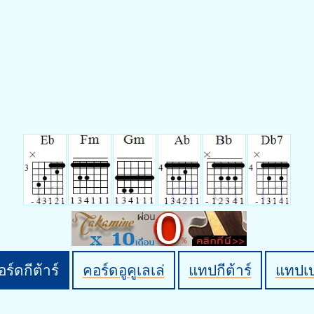
ร์ดกีต้าร์
คอร์ดอูคูเลเล่
แทปกีต้าร์
แทปเ