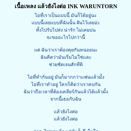
เนื้อเพลง แล้วยังไงต่อ INK WARUNTORN
ไอที่เราเป็นเเบบนี้ มันก็ได้อยู่นะ
เเบบนี้เลยเเบบที่ฉันนั้น ฝันไว้เลยอ่ะ
ทั้งไปรับไปส่ง น่ารัก ไม่เคยบ่น
จะขออะไรไปกว่านี้
เเต่ ฉันว่าเราต้องคุยกันหน่อยนะ
ฉันคิดว่ามันเริ่มไม่ใช่เเละ
ช่วยชัดเจนสักทีดิ
ไอที่ทำกันอยู่ มันก็มากกว่าเเฟนเเล้วมั้ง
ไอที่เราทำอยู่ ใครก็คิดว่าเราคบกัน
ฉันว่าถึงเวลาที่ต้องเคลียร์กันแล้วได้เเล้วมั้ง
จากนี้เธอกับฉัน
เเล้วยังไงต่อ
เเล้วยังไงต่อ