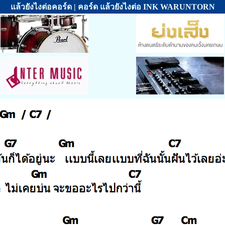
แล้วยังไงต่อคอร์ด | คอร์ด แล้วยังไงต่อ INK WARUNTORN