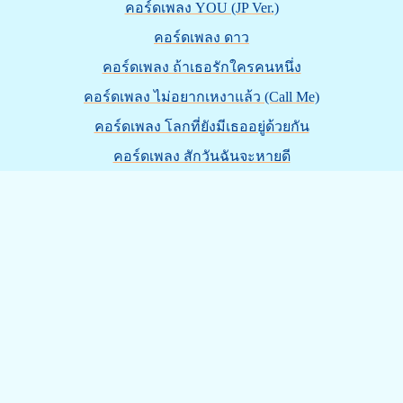
คอร์ดเพลง YOU (JP Ver.)
คอร์ดเพลง ดาว
คอร์ดเพลง ถ้าเธอรักใครคนหนึ่ง
คอร์ดเพลง ไม่อยากเหงาแล้ว (Call Me)
คอร์ดเพลง โลกที่ยังมีเธออยู่ด้วยกัน
คอร์ดเพลง สักวันฉันจะหายดี