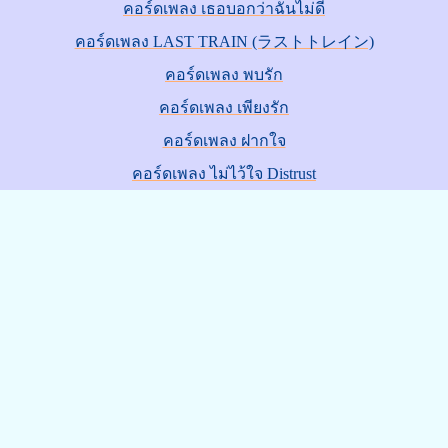
คอร์ดเพลง เธอบอกว่าฉันไม่ดี
คอร์ดเพลง LAST TRAIN (ラストトレイン)
คอร์ดเพลง พบรัก
คอร์ดเพลง เพียงรัก
คอร์ดเพลง ฝากใจ
คอร์ดเพลง ไม่ไว้ใจ Distrust