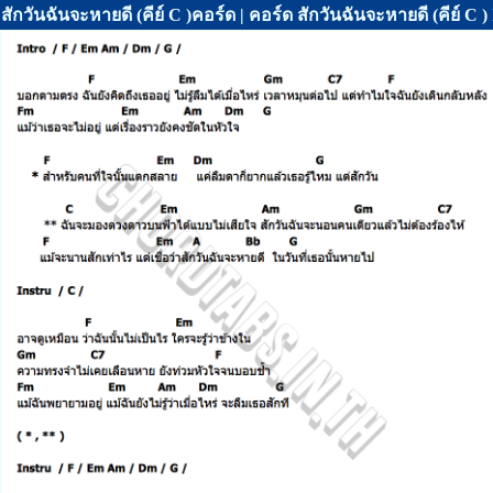
สักวันฉันจะหายดี (คีย์ C )คอร์ด | คอร์ด สักวันฉันจะหายดี (คี