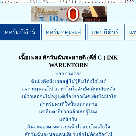
คอร์ดกีต้าร์
คอร์ดอูคูเลเล่
แทปกีต้าร์
แ
เนื้อเพลง สักวันฉันจะหายดี (คีย์ C ) INK
WARUNTORN
บอกตามตรง
ฉันยังคิดถึงเธออยู่ ไม่รู้ลืมได้เมื่อไหร่
เวลาหมุนต่อไป แต่ทำไมใจฉันยังเดินกลับหลัง
แม้ว่าเธอจะไม่อยู่ แต่เรื่องราวยังคงชัดในหัวใจ
สำหรับคนที่ใจนั้นแตกสลาย
แค่ลืมตาก็ยากแล้วเธอรู้ไหม
แต่สักวัน
ฉันจะมองดวงดาวบนฟ้าได้แบบไม่เสียใจ
สักวันฉันจะนอนคนเดียวแล้วไม่ต้องร้องไห้