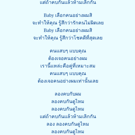
แต่ถ้าคบกันแล้วห้ามเลิกกัน
Baby เลือกคนอย่างผมสิ
จะทําให้คุณ รู้สึกว่ารักคนไม่ผิดเลย
Baby เลือกคนอย่างผมสิ
จะทําให้คุณ รู้สึกว่าโชคดีที่สุดเลย
คนแสบๆ แบบคุณ
ต้องเจอคนอย่างผม
เรานี้แหล่ะคือคู่ที่เหมาะสม
คนแสบๆ เเบบคุณ
ต้องเจอคนอย่างผมเท่านั้นเลย
ลองคบกับผม
ลองคบกันดูไหม
ลองคบกันดูไหม
แต่ถ้าคบกันแล้วห้ามเลิกกัน
ลอง ลองคบกันดูไหม
ลองคบกันดูไหม