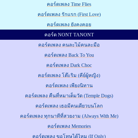
คอร์ดเพลง Time Flies
คอร์ดเพลง รักแรก (First Love)
คอร์ดเพลง ยังคงคอย
คอร์ด NONT TANONT
คอร์ดเพลง คนละไม้คนละมือ
คอร์ดเพลง Back To You
คอร์ดเพลง Dark Choc
คอร์ดเพลง โต๊ะริม (คีย์ผู้หญิง)
คอร์ดเพลง เพียงนิทาน
คอร์ดเพลง คืนที่หมาเต็มวัด (Temple Dogs)
คอร์ดเพลง เธอมีคนเดียวบนโลก
คอร์ดเพลง ทุกนาทีที่สวยงาม (Always With Me)
คอร์ดเพลง Memories
คอร์ดเพลง ขอโทษได้ไหม (If Only)