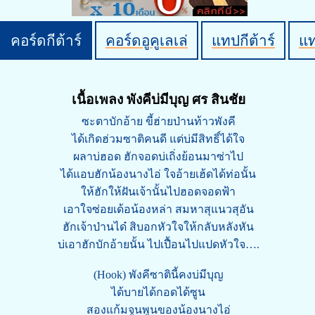
คอร์ดกีต้าร์
คอร์ดอูคูเลเล่
แทปกีต้าร์
แ
เนื้อเพลง พังคีบ่มีบุญ ศร สินชัย
ซะตาบักอ้าย ขี้ฮ่ายป่านท้าวพังคี
ได้เกิดฮ่วมซาติคนดี แต่บ่มีสิทธิ์ได้ใจ
ผลาบ่ฮอด ฮักจอดบ่เถิ่งย้อนมาซ่าไป
ได้แอบฮักน้องนางไอ่ ใจอ้ายเฮ้ดได้ท่อนั้น
ให้ฮักให้ฝันเจ้านั้นไปฮอดจอดฟ้า
เอาใจซ่อยเด้อน้องหล่า สมหาสุแนวสุอัน
ฮักเจ้าป่านได๋ สิบอกหัวใจให้กลับหลังหัน
บ่เอาฮักบักอ้ายนั้น ไปเปื้อนไปแปดหัวใจ….
(Hook) พังคีซาตินี้คงบ่มีบุญ
ได้บายได้กอดได้ซูน
สองแก้มจูนพูนของน้องนางไอ่