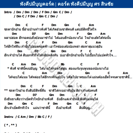
พังคีบ่มีบุญคอร์ด | คอร์ด พังคีบ่มีบุญ ศร สินชัย