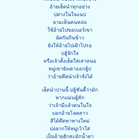
อ้ายเฮ็ดนำทุกอย่าง
บ่ต่างในใจแนบ่
ยามเห็นคนหล่อ
ใช้อ้ายไปขอเบอร์เขา
นัดกันกินข้าว
ยังให้อ้ายไปเฝ้าไปรอ
บ่ฮู้จักใจ
หรือเจ้าตั้งเฮ็ดใส่เล่าหนอ
หมู่เขายังเดาออกฮู้บ่
ว่าอ้ายคึดนำเจ้าจั่งได๋
เฮ็ดนำปานนี้ บ่ฮู้ซั่นตี้ว่ามัก
หากแม่นฮู้คัก
ว่าเจ้ามีแล้วคนในใจ
บอกอ้ายโลดสาว
สิได้คึดหาทางใหม่
บ่อยากให้หมู่เว้าใส่
เป็นอ้ายฮักสะมักน้ำตา