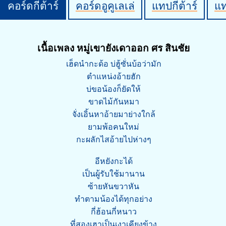
คอร์ดกีต้าร์
คอร์ดอูคูเลเล่
แทปกีต้าร์
แ
เนื้อเพลง หมู่เขายังเดาออก ศร สินชัย
เฮ็ดนำกะด้อ บ่ฮู้ซั่นบ้อว่ามัก
ตำแหน่งอ้ายฮัก
บ่ขอน้องก็ยัดให้
ขาดไม้กันหมา
จั่งเอิ้นหาอ้ายมาย่างใกล้
ยามพ้อคนใหม่
กะผลักไสอ้ายไปห่างๆ
อีหยังกะได้
เป็นผู้รับใช้มานาน
ซ้ายหันขวาหัน
ทำตามน้องได้ทุกอย่าง
กี่ฮ้อนกี่หนาว
ที่สองเฮาเป็นเงาเคียงข้าง