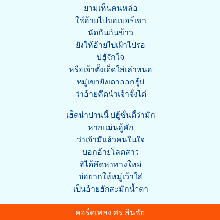
ยามเห็นคนหล่อ
ใช้อ้ายไปขอเบอร์เขา
นัดกันกินข้าว
ยังให้อ้ายไปเฝ้าไปรอ
บ่ฮู้จักใจ
หรือเจ้าตั้งเฮ็ดใส่เล่าหนอ
หมู่เขายังเดาออกฮู้บ่
ว่าอ้ายคึดนำเจ้าจั่งได๋
เฮ็ดนำปานนี้ บ่ฮู้ซั่นตี้ว่ามัก
หากแม่นฮู้คัก
ว่าเจ้ามีแล้วคนในใจ
บอกอ้ายโลดสาว
สิได้คึดหาทางใหม่
บ่อยากให้หมู่เว้าใส่
เป็นอ้ายฮักสะมักน้ำตา
คอร์ดเพลง ศร สินชัย