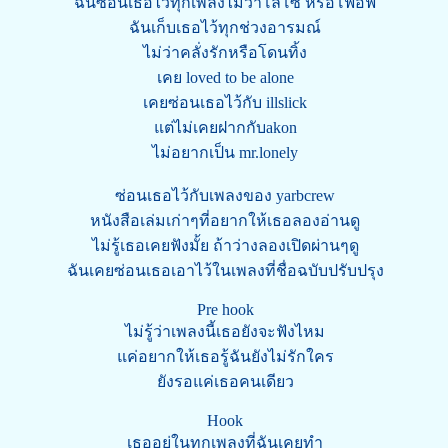
ฉันซ่อนเธอไว้ทุกเพลงไม่ว่าโลโซ หรือโฟอีฟ
ฉันเก็บเธอไว้ทุกช่วงอารมณ์
ไม่ว่าคลั่งรักหรือโดนทิ้ง
เคย loved to be alone
เคยซ่อนเธอไว้กับ illslick
แต่ไม่เคยฝากกับakon
ไม่อยากเป็น mr.lonely
ซ่อนเธอไว้กับเพลงของ yarbcrew
หนังสือเล่มเก่าๆที่อยากให้เธอลองอ่านดู
ไม่รู้เธอเคยฟังมั้ย ถ้าว่างลองเปิดผ่านๆดู
ฉันเคยซ่อนเธอเอาไว้ในเพลงที่ชื่อฉบับปรับปรุง
Pre hook
ไม่รู้ว่าเพลงนี้เธอยังจะฟังไหม
แค่อยากให้เธอรู้ฉันยังไม่รักใคร
ยังรอแค่เธอคนเดียว
Hook
เธออยู่ในทุกเพลงที่ฉันเคยทำ