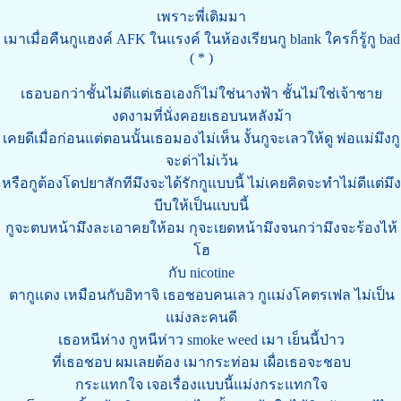
เพราะพี่เติมมา
เมาเมื่อคืนกูแฮงค์ AFK ในแรงค์ ในห้องเรียนกู blank ใครก็รู้กู bad
( * )
เธอบอกว่าชั้นไม่ดีแต่เธอเองก็ไม่ใช่นางฟ้า ชั้นไม่ใช่เจ้าชาย
งดงามที่นั่งคอยเธอบนหลังม้า
เคยดีเมื่อก่อนแต่ตอนนั้นเธอมองไม่เห็น งั้นกูจะเลวให้ดู พ่อแม่มึงกู
จะด่าไม่เว้น
หรือกูต้องโดปยาสักทีมึงจะได้รักกูแบบนี้ ไม่เคยคิดจะทำไม่ดีแต่มึง
บีบให้เป็นแบบนี้
กูจะตบหน้ามึงละเอาคยให้อม กุจะเยดหน้ามึงจนกว่ามึงจะร้องไห้
โฮ
กับ nicotine
ตากูแดง เหมือนกับอิทาจิ เธอชอบคนเลว กูแม่งโคตรเฟล ไม่เป็น
แม่งละคนดี
เธอหนีห่าง กูหนีห่าว smoke weed เมา เย็นนี้ป่าว
ที่เธอชอบ ผมเลยต้อง เมากระท่อม เผื่อเธอจะชอบ
กระแทกใจ เจอเรื่องแบบนี้แม่งกระแทกใจ