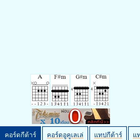
คอร์ดกีต้าร์
คอร์ดอูคูเลเล่
แทปกีต้าร์
แ