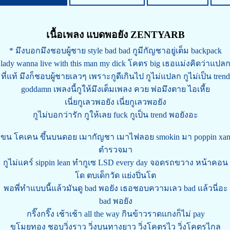
เนื้อเพลง แบดพอยัง ZENTYARB
* มึงบอกมึงชอบผู้ชาย style bad bad กูมีกัญชาอยู่เต็ม backpack
lady wanna live with this man my dick โคตร big เธอแม่งคิดว่าแปล
ที่แท้ มึงก็ชอบผู้ชายเลวๆ เพราะกูดีเกินไป กูไม่แปลก กูไม่เป็น trend
goddamn เพลงนี้กูให้มึงเต็มเพลง ควย พ่อมึงตาย ไอเหี้ย
เนี่ยกูเลวพอยัง เนี่ยกูเลวพอยัง
กูไม่บอกว่ารัก กูให้เลย fuck กูเป็น trend พอยังอะ
ขน โคเคน ขึ้นบนดอย เมากัญชา เมาไฟลอย smokin มา poppin xa
ตำรวจมา
กูไม่แคร์ sippin lean ทำกูเซ LSD every day จอดรถขวาง หน้าคอน
โด ตบเด็กวัด แย่งปิ่นโต
พอพี่ทำแบบนี้แล้วมันดู bad พอยัง เธอชอบความเลว bad แล้วนี่อะ
bad พอยัง
กริ๊งกริ๊ง เช้าเช้า all the way กินข้าวราดแกงก็ไม่ pay
ขโมยทอง ชอบวิ่งราว วิ่งบนทางยาว วิ่งโคตรไว วิ่งโคตรไกล