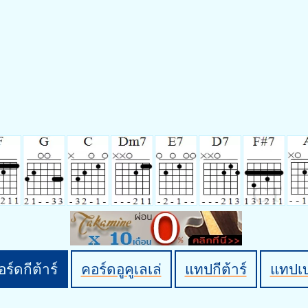
ร์ดกีต้าร์
คอร์ดอูคูเลเล่
แทปกีต้าร์
แทปเ