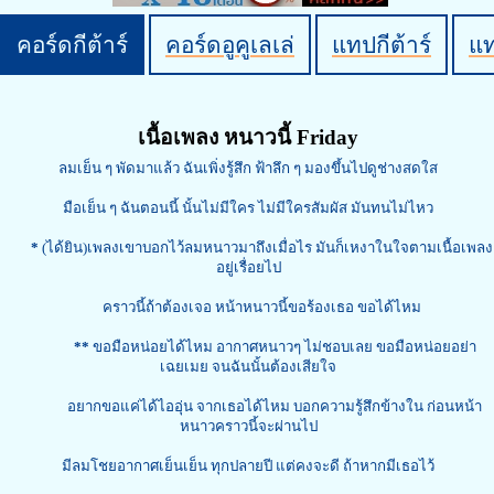
คอร์ดกีต้าร์
คอร์ดอูคูเลเล่
แทปกีต้าร์
แ
เนื้อเพลง หนาวนี้ Friday
ลมเย็น ๆ พัดมาแล้ว ฉันเพิ่งรู้สึก ฟ้าลึก ๆ มองขึ้นไปดูช่างสดใส
มือเย็น ๆ ฉันตอนนี้ นั้นไม่มีใคร ไม่มีใครสัมผัส มันทนไม่ไหว
*
(ได้ยิน)เพลงเขาบอกไว้ลมหนาวมาถึงเมื่อไร มันก็เหงาในใจตามเนื้อเพลง
อยู่เรื่อยไป
คราวนี้ถ้าต้องเจอ หน้าหนาวนี้ขอร้องเธอ ขอได้ไหม
**
ขอมือหน่อยได้ไหม อากาศหนาวๆ ไม่ชอบเลย ขอมือหน่อยอย่า
เฉยเมย จนฉันนั้นต้องเสียใจ
อยากขอแค่ได้ไออุ่น จากเธอได้ไหม บอกความรู้สึกข้างใน ก่อนหน้า
หนาวคราวนี้จะผ่านไป
มีลมโชยอากาศเย็นเย็น ทุกปลายปี แต่คงจะดี ถ้าหากมีเธอไว้