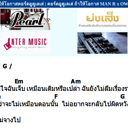
ให้โอกาสคอร์ดอูคูเลเล่ | คอร์ดอูคูเลเล่ ถ้าให้โอกาส MAN R x 