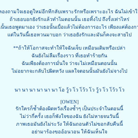
ลองถามใจเธอดูใหม่อีกทีกลับเพราะรักหรือเพราะอะไร ฉันไม่เข้าใ
ถ้าเธอบอกยังรักแล้วทำไมตอนนั้น เธอทิ้งไป ถึงรั้งเท่าไหร่
นนั้นเธอพูดมาเอง ว่าเธอนั้นเบื่อแล้วไม่ต้องการอะไร เพียงแค่ต้อง
แต่ในวันนี้เธอหวนมาบอก ว่าเธอยังรักและมันก็คงจะสายไป
**ถ้าให้โอกาสจะทำให้ใจฉันเจ็บ เหมือนเดิมหรือเปล่า
ฉันยังไม่ลืมเรื่องราว ที่เธอทำร้ายกัน
ฉันเพียงต้องการมั่นใจ ว่าจะไม่เหมือนตอนนั้น
ไม่อยากจะกลับไปผิดหวัง แผลใจตอนนั้นมันยังไม่จางไป
นา นา นา นา นา นา โอ วู้ว โว โว้ว โว วู้ว โว โว้ว โว
[OWEN]
รักใครก็ช้ำต้องผิดหวังเรื่องซ้ำๆ เป็นประจำในตอนนี้
ไม่ว่ากี่ครั้ง เธอก็พังใจของฉัน ยังไม่หายจนวันนี้
ภาพเธอมันยังไม่ระวัง ให้ฉันถอนตัวไม่ขอกลับคืนนี้
อย่ามาร้องขออ้อนวอน ให้ฉันเห็นใจ