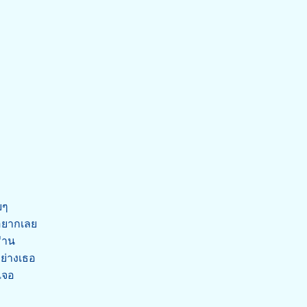
ยๆ
ะอยากเลย
ร่าน
ย่างเธอ
เจอ