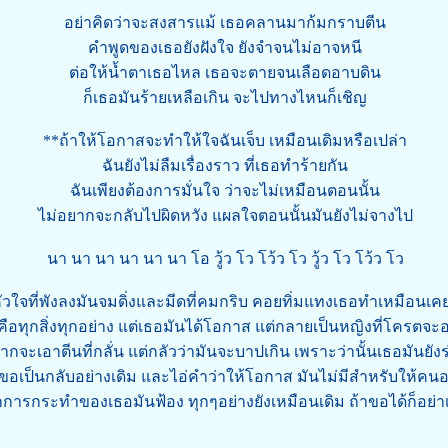
อย่าคิดว่าจะสงสารแม้ เธอคลานมาก้มกราบตีน
คำพูดของเธอยังฝังใจ ยังจำจนไม่อาจหนี
ต่อให้น้ำตาเธอไหล เธอจะตายจนเลือดอาบดิน
ก็เธอมันร้ายเหลือเกิน จะไปทางไหนก็เชิญ
**ถ้าให้โอกาสจะทำให้ใจฉันเจ็บ เหมือนเดิมหรือเปล่า
ฉันยังไม่ลืมเรื่องราว ที่เธอทำร้ายกัน
ฉันเพียงต้องการมั่นใจ ว่าจะไม่เหมือนตอนนั้น
ไม่อยากจะกลับไปผิดหวัง แผลใจตอนนั้นมันยังไม่จางไป
นา นา นา นา นา นา โอ วู้ว โว โว้ว โว วู้ว โว โว้ว โว
ัวใจที่พังลงมันจมดิ่งและมีดที่คมกริบ คอยทิ่มแทงเธอทำเหมือนเค
าคือทุกสิ่งทุกอย่าง แต่เธอมันได้โอกาส แต่กลายเป็นหญิงที่โครตจ
ากจะเอาตีนที่กลั่น แต่กลัวว่ามันจะบาปเกิน เพราะว่านั้นเธอมันยัง
ขอเป็นกลับอย่างเดิม และไอ่คำว่าให้โอกาส มันไม่มีสำหรับให้คนอ
กการกระทำของเธอมันฟ้อง ทุกๆอย่างยังเหมือนเดิม ถ้าขอได้ก็อย่า