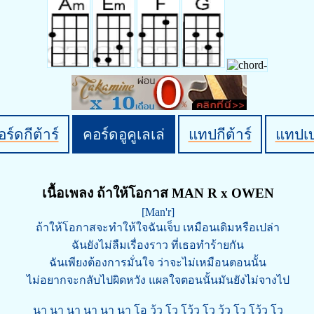
ร์ดกีต้าร์
คอร์ดอูคูเลเล่
แทปกีต้าร์
แทปเ
เนื้อเพลง ถ้าให้โอกาส MAN R x OWEN
[Man'r]
ถ้าให้โอกาสจะทำให้ใจฉันเจ็บ เหมือนเดิมหรือเปล่า
ฉันยังไม่ลืมเรื่องราว ที่เธอทำร้ายกัน
ฉันเพียงต้องการมั่นใจ ว่าจะไม่เหมือนตอนนั้น
ไม่อยากจะกลับไปผิดหวัง แผลใจตอนนั้นมันยังไม่จางไป
นา นา นา นา นา นา โอ วู้ว โว โว้ว โว วู้ว โว โว้ว โว