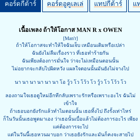
คอร์ดกีต้าร์
คอร์ดอูคูเลเล่
แทปกีต้าร์
แ
เนื้อเพลง ถ้าให้โอกาส MAN R x OWEN
[Man'r]
ถ้าให้โอกาสจะทำให้ใจฉันเจ็บ เหมือนเดิมหรือเปล่า
ฉันยังไม่ลืมเรื่องราว ที่เธอทำร้ายกัน
ฉันเพียงต้องการมั่นใจ ว่าจะไม่เหมือนตอนนั้น
ไม่อยากจะกลับไปผิดหวัง แผลใจตอนนั้นมันยังไม่จางไป
นา นา นา นา นา นา โอ วู้ว โว โว้ว โว วู้ว โว โว้ว โว
ลองถามใจเธอดูใหม่อีกทีกลับเพราะรักหรือเพราะอะไร ฉันไม่
เข้าใจ
ถ้าเธอบอกยังรักแล้วทำไมตอนนั้น เธอทิ้งไป ถึงรั้งเท่าไหร่
ก็ในวันนั้นเธอพูดมาเอง ว่าเธอนั้นเบื่อแล้วไม่ต้องการอะไร เพียง
แค่ต้องการจะไป
แต่ในวันนี้เธอหวนมาบอก ว่าเธอยังรักและมันก็คงจะสายไป