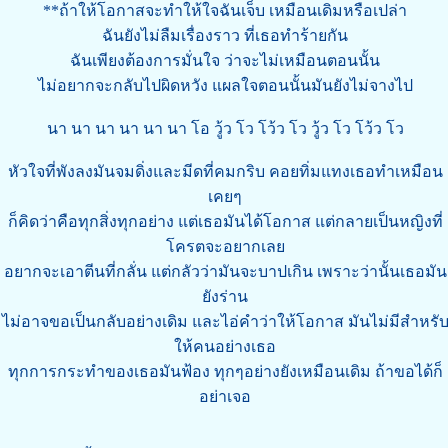
**ถ้าให้โอกาสจะทำให้ใจฉันเจ็บ เหมือนเดิมหรือเปล่า
ฉันยังไม่ลืมเรื่องราว ที่เธอทำร้ายกัน
ฉันเพียงต้องการมั่นใจ ว่าจะไม่เหมือนตอนนั้น
ไม่อยากจะกลับไปผิดหวัง แผลใจตอนนั้นมันยังไม่จางไป
นา นา นา นา นา นา โอ วู้ว โว โว้ว โว วู้ว โว โว้ว โว
หัวใจที่พังลงมันจมดิ่งและมีดที่คมกริบ คอยทิ่มแทงเธอทำเหมือน
เคยๆ
ก็คิดว่าคือทุกสิ่งทุกอย่าง แต่เธอมันได้โอกาส แต่กลายเป็นหญิงที่
โครตจะอยากเลย
อยากจะเอาตีนที่กลั่น แต่กลัวว่ามันจะบาปเกิน เพราะว่านั้นเธอมัน
ยังร่าน
ไม่อาจขอเป็นกลับอย่างเดิม และไอ่คำว่าให้โอกาส มันไม่มีสำหรั
ให้คนอย่างเธอ
ทุกการกระทำของเธอมันฟ้อง ทุกๆอย่างยังเหมือนเดิม ถ้าขอได้ก็
อย่าเจอ