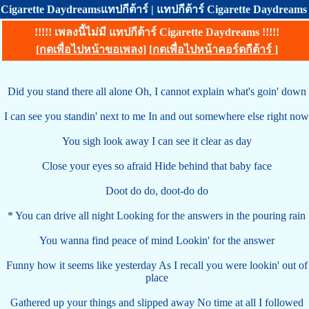
Cigarette Daydreamsแทปกีต้าร์ | แทปกีต้าร์ Cigarette Daydreams
!!!!! เพลงนี้ไม่มี แทปกีต้าร์ Cigarette Daydreams !!!!!
[
กดเพื่อไปหน้าขอเพลง
] [
กดเพื่อไปหน้าคอร์ดกีต้าร์
]
Did you stand there all alone Oh, I cannot explain what's goin' down
I can see you standin' next to me In and out somewhere else right now
You sigh look away I can see it clear as day
Close your eyes so afraid Hide behind that baby face
Doot do do, doot-do do
* You can drive all night Looking for the answers in the pouring rain
You wanna find peace of mind Lookin' for the answer
Funny how it seems like yesterday As I recall you were lookin' out of
place
Gathered up your things and slipped away No time at all I followed