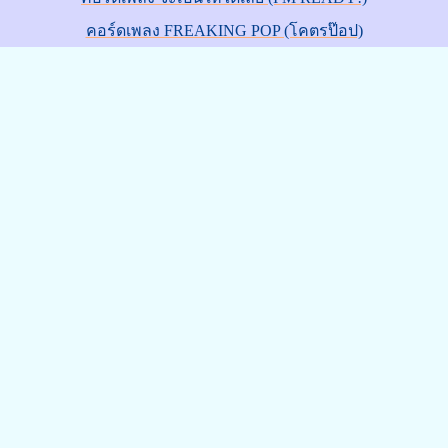
คอร์ดเพลง FREAKING POP (โคตรป๊อป)