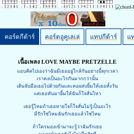
คอร์ดกีต้าร์
คอร์ดอูคูเลเล่
แทปกีต้าร์
แ
เนื้อเพลง LOVE MAYBE PRETZELLE
แอบคิดไปเองว่าฉันมีเธออยู่ใกล้กันอย่างนี้ทุกเวลา
เราคงเป็นอะไรกันมากกว่านั้น
เดินจับมือเธอไปด้วยกันและคอยส่งยิ้มให้เธอทั้งวัน
แค่เธอหันมายิ้มให้ฉันก็ใจสั่นไหว
เธอรู้ไหมถ้าเธอหายใจก็ใจสั่นไม่รู้เป็นอะไร
มีรักใช่ไหมฉันรักเธอแล้วใช่ไหม
ถ้าใครมองเข้ามาจะรู้ว่าฉันรักเธอ