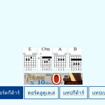
ร์ดกีต้าร์
คอร์ดอูคูเลเล่
แทปกีต้าร์
แทปเ