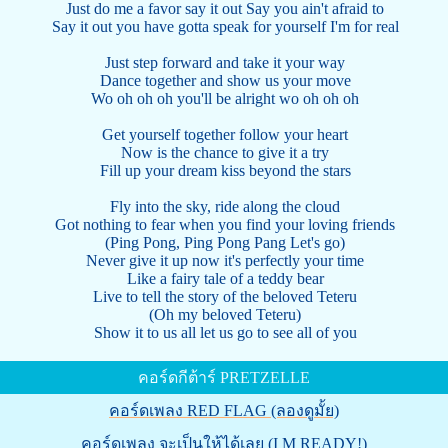
Just do me a favor say it out Say you ain't afraid to
Say it out you have gotta speak for yourself I'm for real
Just step forward and take it your way
Dance together and show us your move
Wo oh oh oh you'll be alright wo oh oh oh
Get yourself together follow your heart
Now is the chance to give it a try
Fill up your dream kiss beyond the stars
Fly into the sky, ride along the cloud
Got nothing to fear when you find your loving friends
(Ping Pong, Ping Pong Pang Let's go)
Never give it up now it's perfectly your time
Like a fairy tale of a teddy bear
Live to tell the story of the beloved Teteru
(Oh my beloved Teteru)
Show it to us all let us go to see all of you
คอร์ดกีต้าร์ PRETZELLE
คอร์ดเพลง RED FLAG (ลองดูมั้ย)
คอร์ดเพลง จะเป็นให้ได้เลย (I M READY!)