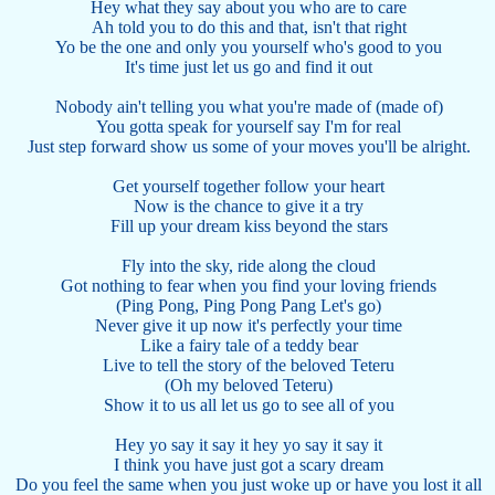
Hey what they say about you who are to care
Ah told you to do this and that, isn't that right
Yo be the one and only you yourself who's good to you
It's time just let us go and find it out
Nobody ain't telling you what you're made of (made of)
You gotta speak for yourself say I'm for real
Just step forward show us some of your moves you'll be alright.
Get yourself together follow your heart
Now is the chance to give it a try
Fill up your dream kiss beyond the stars
Fly into the sky, ride along the cloud
Got nothing to fear when you find your loving friends
(Ping Pong, Ping Pong Pang Let's go)
Never give it up now it's perfectly your time
Like a fairy tale of a teddy bear
Live to tell the story of the beloved Teteru
(Oh my beloved Teteru)
Show it to us all let us go to see all of you
Hey yo say it say it hey yo say it say it
I think you have just got a scary dream
Do you feel the same when you just woke up or have you lost it all