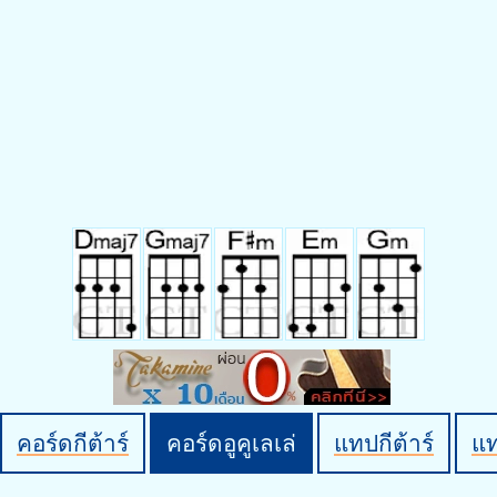
คอร์ดกีต้าร์
คอร์ดอูคูเลเล่
แทปกีต้าร์
แ