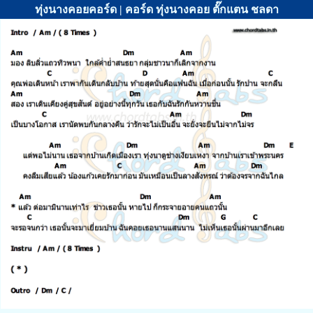
ทุ่งนางคอยคอร์ด | คอร์ด ทุ่งนางคอย ตั๊กแตน ชลดา