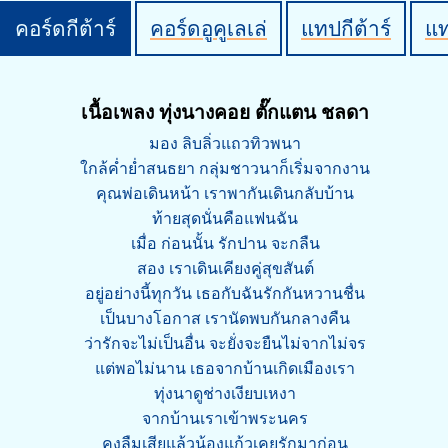
คอร์ดกีต้าร์
คอร์ดอูคูเลเล่
แทปกีต้าร์
แ
เนื้อเพลง ทุ่งนางคอย ตั๊กแตน ชลดา
มอง ลิบลิ่วแถวทิวพนา
ใกล้ค่ำย่ำสนธยา กลุ่มชาวนาก็เริ่มจากงาน
คุณพ่อเดินหน้า เราพากันเดินกลับบ้าน
ท้ายสุดนั่นคือแฟนฉัน
เมื่อ ก่อนนั้น รักปาน จะกลืน
สอง เราเดินเคียงคู่สุขสันต์
อยู่อย่างนี้ทุกวัน เธอกับฉันรักกันหวานชื่น
เป็นบางโอกาส เรานัดพบกันกลางคืน
ว่ารักจะไม่เป็นอื่น จะยั่งจะยืนไม่จากไม่จร
แต่พอไม่นาน เธอจากบ้านเกิดเมืองเรา
ทุ่งนาดูช่างเงียบเหงา
จากบ้านเราเข้าพระนคร
คงลืมเสียแล้วน้องแก้วเคยรักมาก่อน